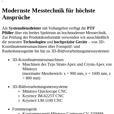
Modernste Messtechnik für höchste
Ansprüche
Als
Systemdienstleister
mit Vollangebot verfügt die
PTF
Pfüller
über ein breites Spektrum an hochmoderner Messtechnik.
Zur Prüfung der Produktkonformität verwenden wir ausschließlich
die neuesten
Technologien
und
hochpräzise
Geräte
– von
3D-
Koordinatenmessmaschinen über Formprüf- und
Rauheitsmessgeräte bis hin zu 3D-Bildverarbeitungsmesssystemen:
3D-Koordinatenmessmaschinen
Maschinen des Typs Strato-Apex und Crysta-Apex von
Mitutoyo
(maximaler Messbereich: x = 900 mm, y = 1600 mm, z
= 800 mm)
3D-Bildverarbeitungsmesssysteme
Mitutoyo Quickscope CNC
Keyence IM-6225T CNC
Keyence LM-1100 CNC
Formmessgerät
Konturmessgerät Mitutoyo Contracer CV-3100H8